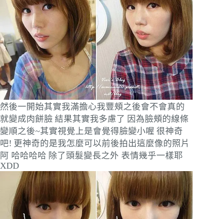
然後一開始其實我滿擔心我豐頰之後會不會真的
就變成肉餅臉
結果其實我多慮了
因為臉頰的線條
變順之後~其實視覺上是會覺得臉變小喔
很神奇
吧!
更神奇的是我怎麼可以前後拍出這麼像的照片
阿 哈哈哈哈
除了頭髮變長之外 表情幾乎一樣耶
XDD