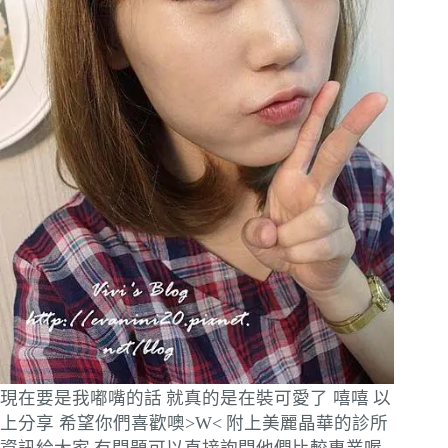
現在要是我嘟嘴的話
就真的是在裝可愛了 嘻嘻
以
上分享 希望你們喜歡噢>W<
附上美麗晶華的診所
資訊給大家
有問題可以直接詢問他們比較專業喔