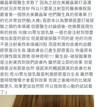
麗晶華跟醫生求救了
因為之前在美麗晶華打淚溝
的狀況非常良好
所以只要是注射型的醫美療程我
都會第一個想去美麗晶華
他們醫生真的很專業 打
的也非常自然喔(大推)
我原本以為豐頰是要打玻尿
酸之類的來填補
但跟醫生討論過後~他推薦我現在
新的技術 叫做3D聚左旋乳酸
一樣也是注射到想要
增加澎度的部位
但是跟玻尿酸不同的是
他的功用
不是注射東西來填補凹陷 而是刺激你皮膚的自體
膠原蛋白生長
讓皮膚自己產生膠原蛋白 恢復原有
的彈性跟澎潤噢
很神奇吧!!!!
醫生說~玻尿酸畢竟
是注射東西到我們皮膚內
雖然是立即的效果 但是
總是沒有那麼自然 摸起來的觸感跟真的皮膚也有
差別
而3D聚左旋乳酸是刺激膠原蛋白生長
雖然需
要時間慢慢才會看到效果 但是之後維持的比玻尿
酸更久 效果更加自然耶
所以我就很心動的試試看
了:)