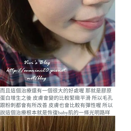
而且這個治療還有一個很大的好處喔
那就是膠原
蛋白增生之後
皮膚會變的比較緊緻平滑
所以毛孔
跟粉刺都會有所改善
皮膚也會比較有彈性喔
所以
說這個治療根本就是恢復baby肌的一條光明路咩