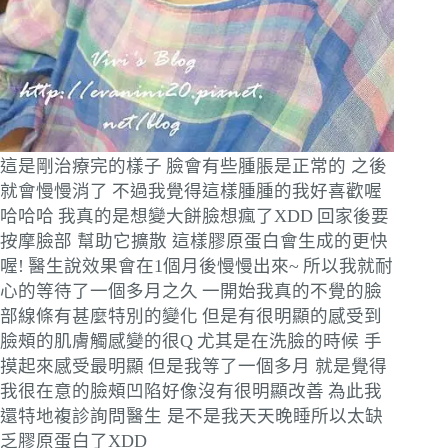
這是剛治療完的樣子
臉會有些腫脹是正常的 之後
就會慢慢消了
不過我覺得這樣腫腫的我好喜歡喔
哈哈哈
我真的是想變大餅臉想瘋了XDD
回家後要
按摩臉部 幫助它擴散 這樣膠原蛋白會生成的更快
喔!
醫生說效果會在1個月後慢慢出來~
所以我就耐
心的等待了一個多月之久
一開始我真的不覺的臉
部線條有甚麼特別的變化
但是有很明顯的感受到
臉頰的肌膚觸感變的很Q
尤其是在洗臉的時候 手
摸起來感受最明顯
但是我等了一個多月 就是覺得
我很在意的臉頰凹陷好像沒有很明顯改善
為此我
還特地複診詢問醫生 是不是我天天晚睡所以太缺
乏膠原蛋白了XDD