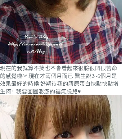
現在的我就算不笑也不會看起來很臉很凹很苦命
的感覺啦^^
現在才兩個月而已 醫生說2~6個月是
效果最好的時候
好期待我的膠原蛋白快點快點增
生阿!!
我要圓圓澎澎的福氣臉兒♥