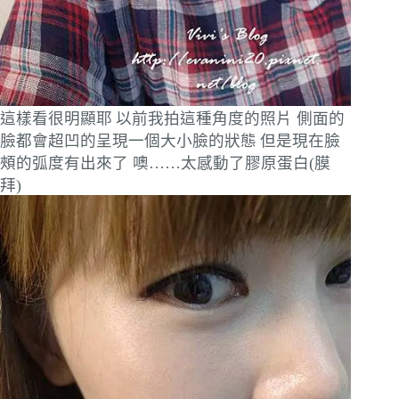
這樣看很明顯耶
以前我拍這種角度的照片 側面的
臉都會超凹的呈現一個大小臉的狀態
但是現在臉
頰的弧度有出來了 噢……太感動了膠原蛋白(膜
拜)