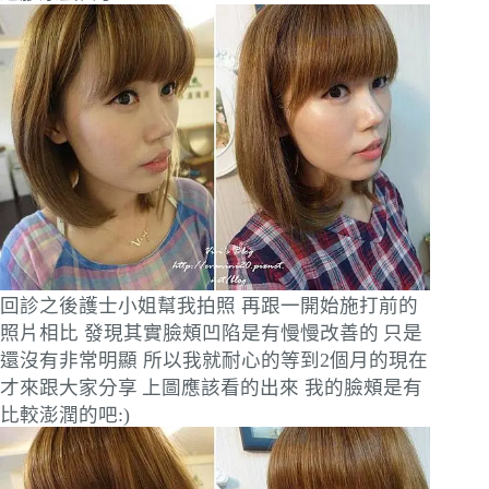
回診之後護士小姐幫我拍照 再跟一開始施打前的
照片相比 發現其實臉頰凹陷是有慢慢改善的
只是
還沒有非常明顯 所以我就耐心的等到2個月的現在
才來跟大家分享
上圖應該看的出來 我的臉頰是有
比較澎潤的吧:)