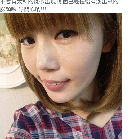
不會有太斜的線條出現
側面已經慢慢有澎出來的
臉頰囉 好開心吶!!!