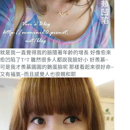
就是我一直覺得我的臉隨著年齡的增長 好像愈來
愈凹陷了T^T
雖然很多人都說我臉好小 好羨慕~
可是我才羨慕圓圓的鵝蛋臉呢
那樣看起來很好命~
又有福氣~而且感覺人也很親和耶