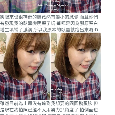
笑起來也很神奇的臉竟然有變小的感覺
而且你們
有發現我的臥蠶變明顯了嗎
這都是因為膠原蛋白
增生填補了淚溝
所以我原本的臥蠶就跑出來囉:D
雖然目前為止還沒有達到我想要的圓圓鵝蛋臉
但
是現在我拍照已經不太用努力抓角度了
拍側面也