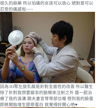
很久的麻藥 所以怕痛的女孩可以放心
絕對是可以
忍受的痛感啦~~~
因為3D聚左旋乳酸是針對全面性的改善
所以醫生
除了針對我想要變澎的臉頰來注射之外
還一起治
療了我的淚溝 跟夫妻宮等等部位喔
想到我的臉蛋
即將開始增生膠原蛋白 就覺得好開心吶♥