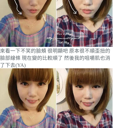
來看一下不笑的臉頰
很明顯吧
原本很不順歪扭的
臉部線條
現在變的比較順了
然後我的咀嚼肌也消
了下去(YA)