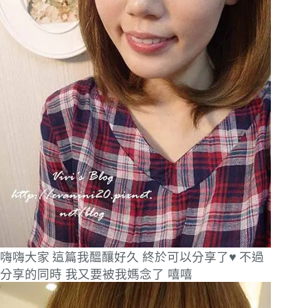
嗨嗨大家
這篇我醞釀好久 終於可以分享了♥
不過
分享的同時 我又要被我媽念了 嘻嘻