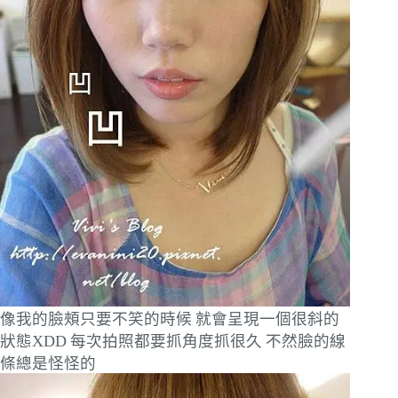
像我的臉頰只要不笑的時候
就會呈現一個很斜的
狀態XDD
每次拍照都要抓角度抓很久
不然臉的線
條總是怪怪的