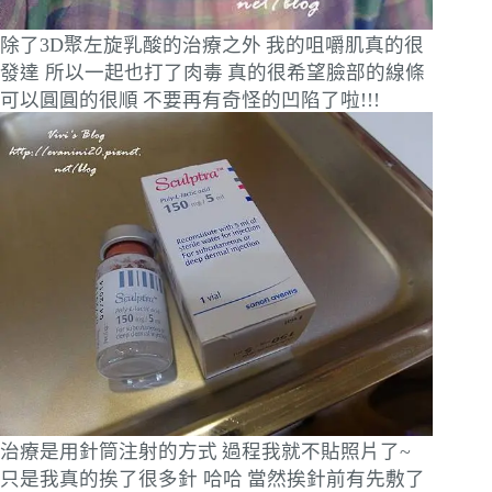
除了3D聚左旋乳酸的治療之外
我的咀嚼肌真的很
發達 所以一起也打了肉毒
真的很希望臉部的線條
可以圓圓的很順
不要再有奇怪的凹陷了啦!!!
治療是用針筒注射的方式
過程我就不貼照片了~
只是我真的挨了很多針 哈哈
當然挨針前有先敷了