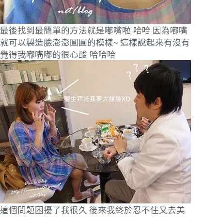
最後找到最簡單的方法就是嘟嘴啦 哈哈
因為嘟嘴
就可以製造臉澎澎圓圓的模樣~
這樣說起來有沒有
覺得我嘟嘴嘟的很心酸 哈哈哈
這個問題困擾了我很久
後來我終於忍不住又去美