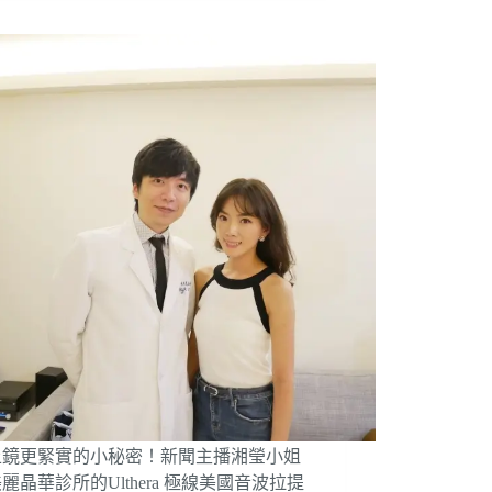
上鏡更緊實的小秘密！新聞主播湘瑩小姐
麗晶華診所的Ulthera 極線美國音波拉提