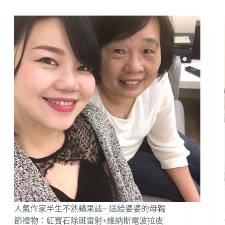
廓
大
作
戰！
音
波
拉
提
+玻
尿
酸
填
補
淚
溝
心
得
分
享！
人氣作家半生不熟蘋果誌~ 送給婆婆的母親
節禮物：紅寶石除斑雷射+維納斯電波拉皮