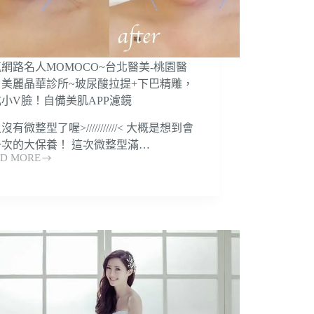
網路名人MOMOCO~台北醫美-桃園醫
！美麗晶華診所~玻尿酸拉提+下巴精雕，
小V臉！自備美肌APP濾鏡
沒有微整型了喔>///////////< 大概是想到會
一次的大保養！ 這次微整型滿…
D MORE
MOCO~