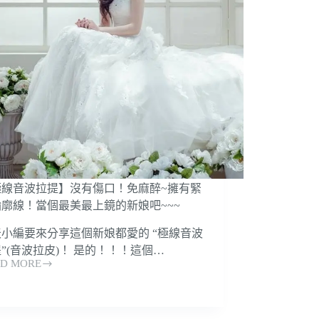
極線音波拉提】沒有傷口！免麻醉~擁有緊
輪廓線！當個最美最上鏡的新娘吧~~~
天小編要來分享這個新娘都愛的 “極線音波
”(音波拉皮)！ 是的！！！這個…
D MORE