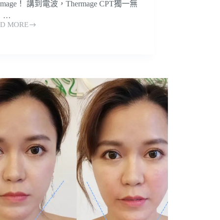
ermage！ 講到電波，Thermage CPT獨一無
 …
D MORE
LX