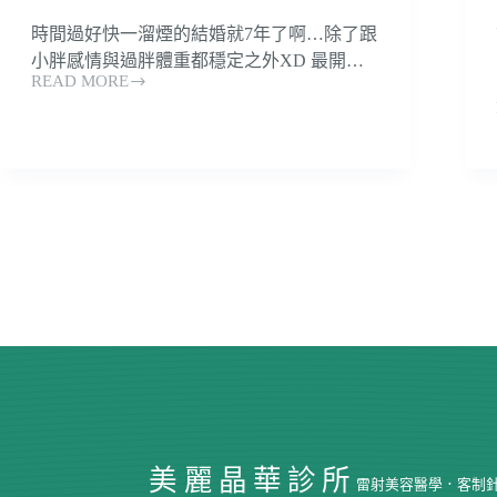
時間過好快一溜煙的結婚就7年了啊…除了跟
小胖感情與過胖體重都穩定之外XD 最開…
READ MORE
人
氣
作
家
半
生
不
熟
蘋
果
誌
~
送
給
婆
婆
的
美麗晶華診所
母
雷射美容醫學．客制