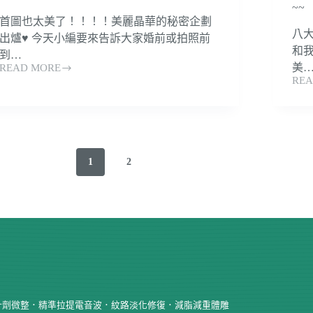
最
~~
的
上
首圖也太美了！！！！美麗晶華的秘密企劃
大
八大
鏡
出爐♥ 今天小編要來告訴大家婚前或拍照前
作
的
和我
到…
戰!!!
新
美
READ MORE
美
娘
REA
更
麗
吧
上
~~~
晶
鏡
華
更
最
緊
強
實
1
2
企
的
劃！！
小
化
秘
身
密！
美
新
麗
聞
新
主
娘
播
的
湘
婚
針劑微整．精準拉提電音波．紋路淡化修復．減脂減重體雕
瑩
前