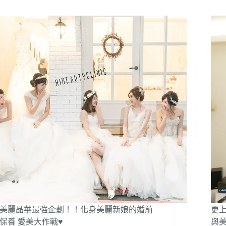
V
成
拉
拉
臉
小
皮】
提】
~
V
混
沒
美
臉！
血
有
麗
自
網
傷
晶
備
拍
口！
華
美
美
免
診
肌
模
麻
APP
所
♥nana
醉
濾
(台
蘇
~
鏡
北
小
擁
醫
娜
有
美,
的
緊
桃
我
緻
園
不
輪
醫
要
廓
美)
嘴
線！
邊
當
肉
個
+法
最
美麗晶華最強企劃！！化身美麗新娘的婚前
更
令
美
保養 愛美大作戰♥
與美
紋