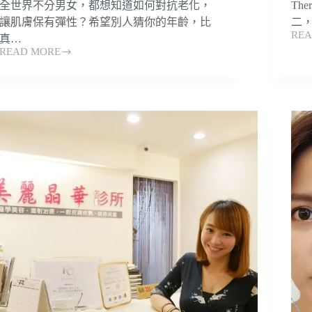
全世界不分男女，都想知道如何對抗老化，
Th
讓肌膚保有彈性？希望別人猜你的年齡，比
二，
REA
真…
【F
READ MORE
Profhilo
鳳
逆
凰
時
電
針
波
曾
拉
馨
皮】
瑩
不
代
動
言
刀
「彈
拉
力
皮、
蛋
無
白
傷
啟
口、
動
美
針」
國
FDA
有
認
效