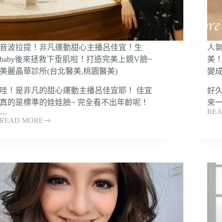
證
改
善
頸
紋
2026
音波拉提！非凡運動甜心主播呂佳宜！生
人氣
快
baby後來拯救下垂肌啦！打造完美上鏡V臉~
美
速
美麗晶華診所(台北醫美,桃園醫美)
變成
掌
握
哇！是非凡的甜心運動主播呂佳宜耶！ 佳宜
好久
價
真的是標準的娃娃臉~ 完全看不出年齡呢！
來
格/
…
REA
人
效
READ MORE
音
氣
果/
波
網
原
拉
路
理
提！
名
非
人
MO
凡
台
運
北
動
醫
甜
美-
心