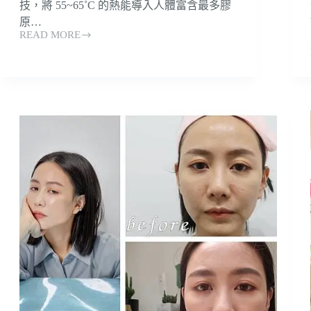
技，將 55~65˚C 的熱能導入人體富含最多膠
原…
READ MORE
還
不
知
道
鳳
凰
電
波
是
什
麼？
2026
全
新
QA
大
全！
緊
緻