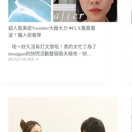
拉
提
原
理、
費
超人氣美妝Youtuber大饅大力 ♥FLX鳳凰電
用
波！懶人保養學
通
通
​ 哇～好久沒有打文章啦！真的太忙了為了
告
mouggan的快閃活動整個昏天暗地，快…
訴
READ MORE
超
你！
人
氣
美
妝
Youtuber
大
饅
大
力
♥FLX
鳳