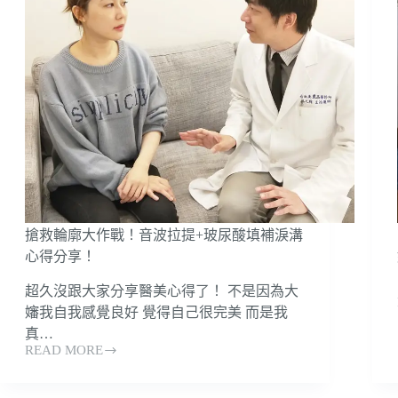
凰
電
波！
懶
人
保
養
學
搶救輪廓大作戰！音波拉提+玻尿酸填補淚溝
心得分享！
超久沒跟大家分享醫美心得了！ 不是因為大
嬸我自我感覺良好 覺得自己很完美 而是我
真…
READ MORE
搶
救
輪