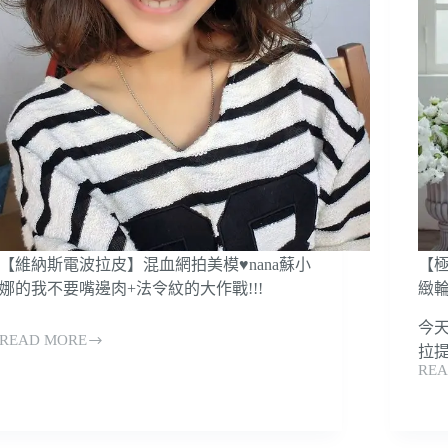
桃
主
園
播
醫
呂
美！
佳
美
宜！
麗
生
baby
晶
後
華
來
診
拯
所
~
救
玻
下
尿
垂
【維納斯電波拉皮】混血網拍美模♥nana蘇小
【
酸
肌
娜的我不要嘴邊肉+法令紋的大作戰!!!
緻
拉
啦！
提
今
打
READ MORE
+下
造
【維
拉提
巴
完
REA
納
【極
精
美
斯
線
雕，
上
電
音
變
鏡
波
波