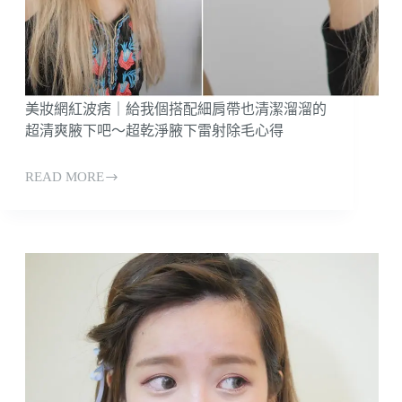
毛
推
薦
｜
2026
雷
美妝網紅波痞｜給我個搭配細肩帶也清潔溜溜的
射
超清爽腋下吧～超乾淨腋下雷射除毛心得
除
毛
READ MORE
&
美
蜜
妝
蠟
網
除
紅
毛
波
優
痞
缺
｜
點
給
比
我
較
個
（美
搭
麗
配