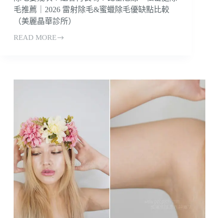
除
毛推薦｜2026 雷射除毛&蜜蠟除毛優缺點比較
毛？
（美麗晶華診所）
永
久
READ MORE
除
嗎？
毛
價
要
格、
幾
原
次？
理、
還
效
會
果？
再
長
嗎？
比
基
尼
線、
私
密
處
除