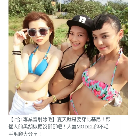
射
除
毛】
大
學
生
了
沒
Angela
靖
雯
♥
盛
夏
除
毛
計
劃
找
【2合1專業雷射除毛】夏天就是要穿比基尼！跟
回
惱人的黑胡椒頭說掰掰吧！人氣MODEL的不毛
光
手毛腳大分享！