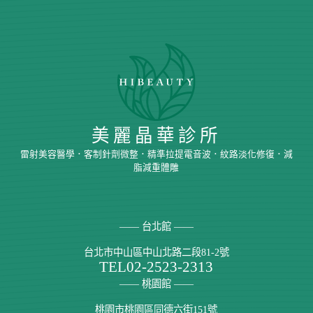
不
痛!
「美
麗
晶
華
診
所」
亞
美麗晶華診所
歷
山
雷射美容醫學．客制針劑微整．精準拉提電音波．紋路淡化修復．減
大
脂減重體雕
除
毛
小
腿，
—— 台北館 ——
還
我
台北市中山區中山北路二段81-2號
TEL
02-2523-2313
光
滑
—— 桃園館 ——
小
桃園市桃園區同德六街151號
腿