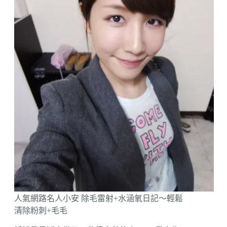
雷
紅
射
Ginny
除
居
毛
妮
心
絕
得
對
要
擺
第
一
的
保
養！
今
年
的
除
毛
日
人氣網路名人小安 除毛雷射+水涵氧日記～輕鬆
記
清除粉刺+毛毛