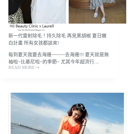
跟
惱
人
的
黑
胡
新一代雷射除毛！持久除毛 再見黑胡椒 夏日嫩
椒
白計畫 所有女孩都該來!
頭
說
每到夏天我要去海邊~~~~~去海邊!!! 夏天就是無
掰
袖啦~比基尼啦~的季節~ 尤其今年超流行…
掰
READ MORE
新
吧！
一
人
代
氣
雷
MODEL
射
的
除
不
毛！
毛
持
手
久
毛
除
腳
毛