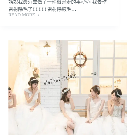
話說我最近去做了一件很害羞的事>////< 我去作
雷射除毛了!!!!!!!!! 雷射除腋毛…
READ MORE
人
氣
網
路
名
人
小
安
除
毛
雷
射
+水
涵
氧
日
記
～
輕