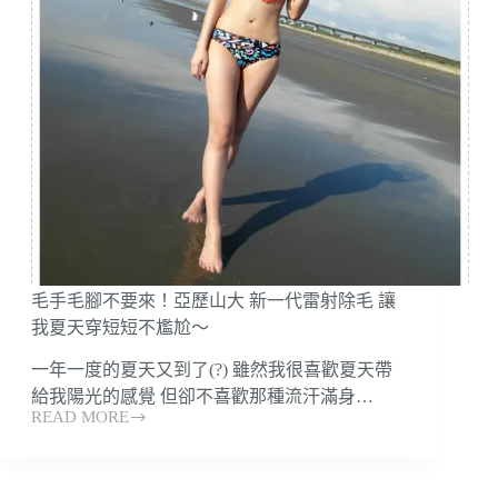
大
再
分
見
享！
黑
胡
椒
夏
日
嫩
白
計
畫
所
毛手毛腳不要來！亞歷山大 新一代雷射除毛 讓
有
女
我夏天穿短短不尷尬～
孩
一年一度的夏天又到了(?) 雖然我很喜歡夏天帶
都
該
給我陽光的感覺 但卻不喜歡那種流汗滿身…
READ MORE
來!
毛
手
毛