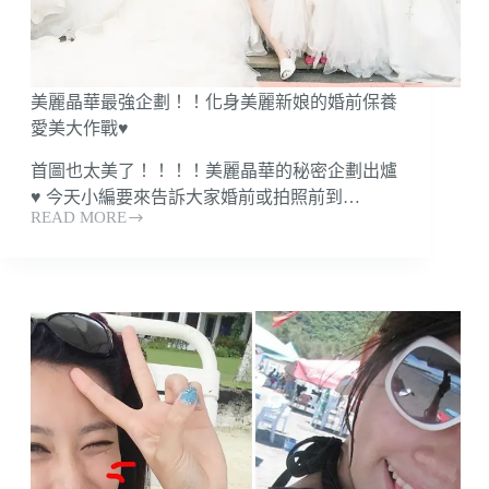
鬆
清
除
粉
美麗晶華最強企劃！！化身美麗新娘的婚前保養
刺
+毛
愛美大作戰♥
毛
首圖也太美了！！！！美麗晶華的秘密企劃出爐
♥ 今天小編要來告訴大家婚前或拍照前到…
READ MORE
美
麗
晶
華
最
強
企
劃！！
化
身
美
麗