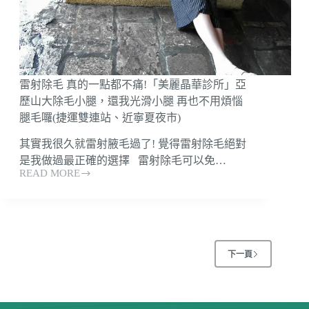
小
撇
步
跟
無
雷射除毛 真的一點都不痛!「美麗晶華診所」亞
痛
雷
歷山大除毛小腿，還我光滑小腿 再也不用煩惱
射
腿毛囉(捷運雙連站、近寧夏夜市)
除
毛
其實我很久就雷射腋毛過了! 覺得雷射除毛絕對
分
是我做過最正確的選擇 雷射除毛可以免…
享
READ MORE
雷
♥
射
大
除
饅
毛
大
真
力
的
下一頁
一
點
都