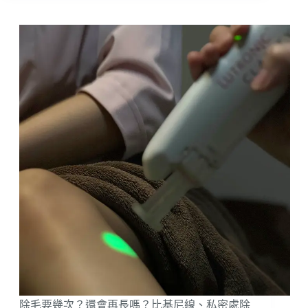
你
想
知
道
的
「私
密
處
除
毛」
2026
最
新！
會
痛
嗎？
什
麼
是
VIO、
巴
西
除毛要幾次？還會再長嗎？比基尼線、私密處除