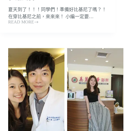
滑
粉
夏天到了！！！同學們！準備好比基尼了嗎？！
嫩
在穿比基尼之前，來來來！ 小編一定要…
肌
READ MORE
【2
合
1
專
業
雷
射
除
毛】
夏
天
就
是
要
穿
比
基
尼！