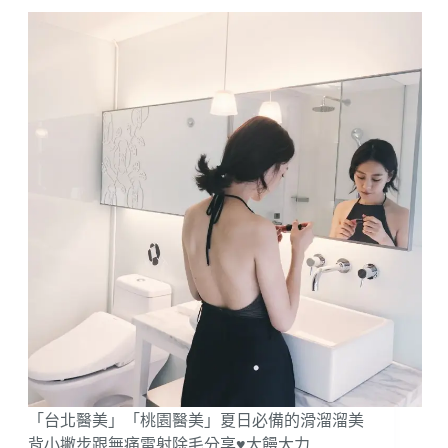
腳
不
要
來！
亞
歷
山
大
新
一
代
雷
射
除
毛
讓
我
夏
天
穿
「台北醫美」「桃園醫美」夏日必備的滑溜溜美
短
短
背小撇步跟無痛雷射除毛分享♥大饅大力