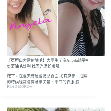
新
娘
的
婚
前
保
養
愛
美
大
作
【亞歷山大雷射除毛】大學生了沒Angela靖雯♥
戰
♥
盛夏除毛計劃 找回光滑粉嫩肌
腋下，在夏天總是會拋頭露面 尤其錄影、拍照
的時候經常會穿著細尖帶、平口的衣服 腋…
READ MORE
【亞
歷
山
大
雷