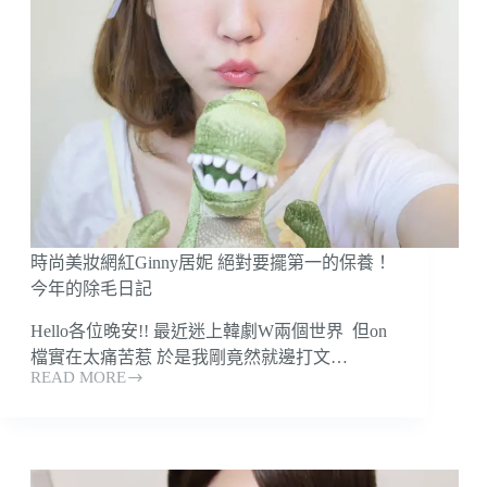
晶
細
華
肩
診
帶
所）
也
清
潔
溜
溜
的
超
清
時尚美妝網紅Ginny居妮 絕對要擺第一的保養！
爽
腋
今年的除毛日記
下
Hello各位晚安!! 最近迷上韓劇W兩個世界 但on
吧
～
檔實在太痛苦惹 於是我剛竟然就邊打文…
READ MORE
超
時
乾
尚
淨
美
腋
妝
下
網