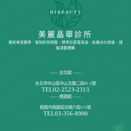
美麗晶華診所
雷射美容醫學．客制針劑微整．精準拉提電音波．紋路淡化修復．減
脂減重體雕
—— 台北館 ——
台北市中山區中山北路二段81-2號
TEL
02-2523-2313
—— 桃園館 ——
桃園市桃園區同德六街151號
TEL
03-356-8900