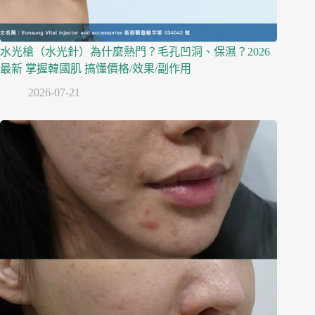
水光槍（水光針）為什麼熱門？毛孔凹洞、保濕？2026
最新 掌握韓國肌 搞懂價格/效果/副作用
2026-07-21