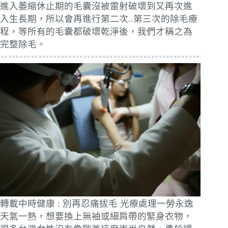
進入萎縮休止期的毛囊沒被雷射破壞到又再次進
入生長期，所以會再進行第二次..第三次的除毛療
程，等所有的毛囊都破壞乾淨後，我們才稱之為
完整除毛。
轉載中時健康 : 別再忍痛拔毛 光療處理一勞永逸
天氣一熱，想要換上無袖或細肩帶的緊身衣物，