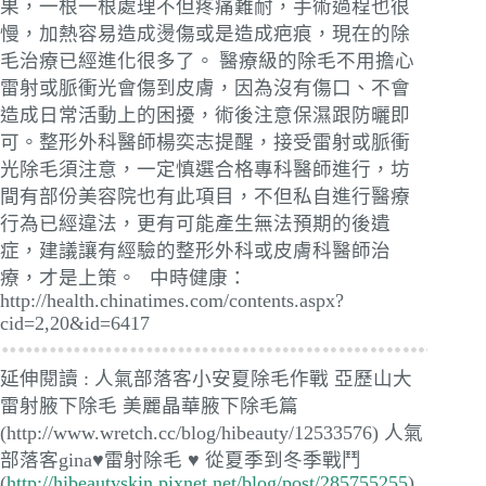
果，一根一根處理不但疼痛難耐，手術過程也很
慢，加熱容易造成燙傷或是造成疤痕，現在的除
毛治療已經進化很多了。
醫療級的除毛不用擔心
雷射或脈衝光會傷到皮膚，因為沒有傷口、不會
造成日常活動上的困擾，術後注意保濕跟防曬即
可。整形外科醫師楊奕志提醒，接受雷射或脈衝
光除毛須注意，一定慎選合格專科醫師進行，坊
間有部份美容院也有此項目，不但私自進行醫療
行為已經違法，更有可能產生無法預期的後遺
症，建議讓有經驗的整形外科或皮膚科醫師治
療，才是上策。
中時健康：
http://health.chinatimes.com/contents.aspx?
cid=2,20&id=6417
延伸閱讀 :
人氣部落客小安夏除毛作戰 亞歷山大
雷射腋下除毛 美麗晶華腋下除毛篇
(http://www.wretch.cc/blog/hibeauty/12533576) 人氣
部落客gina♥雷射除毛 ♥ 從夏季到冬季戰鬥
(
http://hibeautyskin.pixnet.net/blog/post/285755255
)