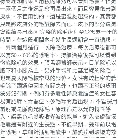
得到理想結果。用拔的雖然可以看到毛囊，但是
一兩個月之後還是會再長出來，而且容易傷害到
皮膚。不管用刮的、還是蜜臘黏起來的，其實都
只是將皮膚外的毛髮除去而已，皮下的部分還是
會繼續長出來。
完整的除毛療程至少需要一年的
時間，在這段期間內毛髮生長週期會一直循環，
一到兩個月進行一次除毛治療，每次治療後都可
以有50 ~ 60%的除毛率，持續治療後就可以看到
徹底除毛的效果，張孟卿醫師表示，目前除毛以
腋下和小腿為主，另外手臂和比基尼線的除毛，
也是夏天除毛較常見的部位。女性有較粗密的體
毛除了跟遺傳因素有關之外，也跟不正常的賀爾
蒙分泌有關，例如有多囊性卵巢囊腫症的女性容
易有肥胖、青春痘、多毛等問題出現。
不管採用
雷射或是脈衝光除毛，原理都是以光的特性導
入，讓黑色毛髮吸收光波的能量，進入皮膚破壞
毛囊還有附近的生長點，不像早期十幾年前以電
針除毛，拿細針插到毛囊中，加熱達到破壞的效