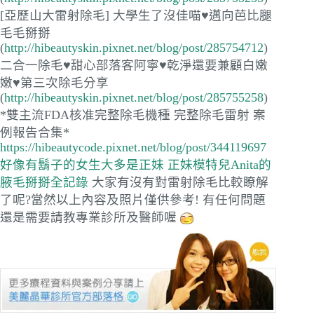
[亞歷山大雷射除毛] 大學生了沒佳喵♥邁向芭比腿
毛毛掰掰
(
http://hibeautyskin.pixnet.net/blog/post/285754712
)
二合一除毛♥甜心部落客阿寧♥乾淨還要兼顧白嫩
嫩♥第三次除毛分享
(
http://hibeautyskin.pixnet.net/blog/post/285755258
)
*雙主流FDA核准完整除毛機種 完整除毛雷射 案
例報告合集*
https://hibeautycode.pixnet.net/blog/post/344119697
好像有鬍子的女生大多是正妹
正妹模特兒Anita的
腋毛掰掰全記錄
大家有沒有對雷射除毛比較瞭解
了呢?當然以上內容及照片僅供參考! 有任何問題
還是需要請教專業診所及醫師喔