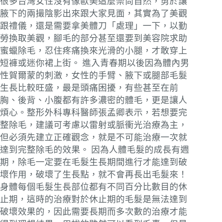
很多台灣女性沒有像歐美這麼崇尚自然，勇於讓
腋下的兩撮陰影出來跟大家見面，其實為了美觀
跟禮儀，還是需要拿美體刀「處理」一下，以勤
勞換取美觀，腳毛的部分甚至還要到美容院求助
蜜蠟除毛，忍住疼痛換來光滑的小腿，才敢穿上
短褲或迷你裙上街。
進入青春期以後因為體內男
性賀爾蒙的刺激，女性的手臂、腋下或腿部毛髮
生長比較旺盛，最是頭痛困擾，有些甚至在前
胸、後背、小腹都有許多濃密的體毛，更是讓人
煩心。整形外科專科醫師張孟卿表示，若想要完
整除毛，建議可考慮以雷射或脈衝光治療為主，
但必須先建立正確觀念，就是不可能治療一次就
達到完整除毛的效果。
因為人體毛髮的成長有週
期，除毛一定要在毛髮生長期間進行才能達到破
壞作用，破壞了生長點，就不會再長出毛髮來！
身體每個毛髮生長部位都有不同百分比數目的休
止期，這時的治療對於休止期的毛髮是無法達到
破壞效果的，因此需要長期而多次數的治療才能