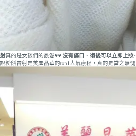
射
真的是女孩們的最愛♥♥
沒有傷口
、
術後可以立即上妝
說粉餅雷射是美麗晶華的top1人氣療程，真的是當之無愧啊!