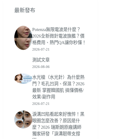
最新發布
Potenza無限電波是什麼？
2026全新微針電波旗艦？價
格費用、熱門QA讓你秒懂！
2026-07-21
測試文章
2026-08-06
水光槍（水光針）為什麼熱
門？毛孔凹洞、保濕？2026
最新 掌握韓國肌 搞懂價格/
效果/副作用
2026-07-21
淚溝凹陷看起來好憔悴！黑
眼圈怎麼改善？原因是什
麼？2026 瑞斯朗原廠講師
獨家研發「淚溝韌帶支撐