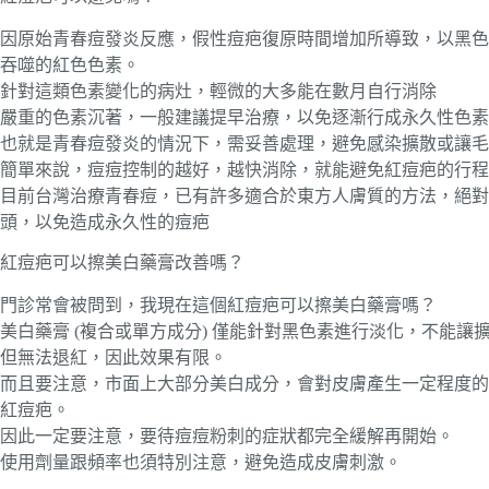
因原始青春痘發炎反應，假性痘疤復原時間增加所導致，以黑色
吞噬的紅色色素。
針對這類色素變化的病灶，輕微的大多能在數月自行消除
嚴重的色素沉著，一般建議提早治療，以免逐漸行成永久性色素
也就是青春痘發炎的情況下，需妥善處理，避免感染擴散或讓毛
簡單來說，痘痘控制的越好，越快消除，就能避免紅痘疤的行程
目前台灣治療青春痘，已有許多適合於東方人膚質的方法，絕對
頭，以免造成永久性的痘疤
紅痘疤可以擦美白藥膏改善嗎？
門診常會被問到，我現在這個紅痘疤可以擦美白藥膏嗎？
美白藥膏 (複合或單方成分) 僅能針對黑色素進行淡化，不能
但無法退紅，因此效果有限。
而且要注意，市面上大部分美白成分，會對皮膚產生一定程度的
紅痘疤。
因此一定要注意，要待痘痘粉刺的症狀都完全緩解再開始。
使用劑量跟頻率也須特別注意，避免造成皮膚刺激。