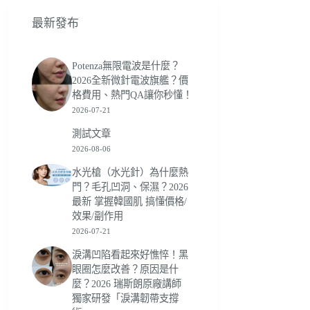
最新發布
Potenza無限電波是什麼？
2026全新微針電波旗艦？價
格費用、熱門QA讓你秒懂！
2026-07-21
測試文章
2026-08-06
水光槍（水光針）為什麼熱
門？毛孔凹洞、保濕？2026
最新 掌握韓國肌 搞懂價格/
效果/副作用
2026-07-21
淚溝凹陷看起來好憔悴！黑
眼圈怎麼改善？原因是什
麼？2026 瑞斯朗原廠講師
獨家研發「淚溝韌帶支撐