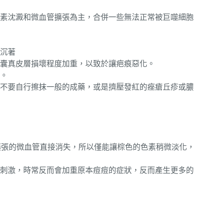
素沈澱和微血管擴張為主，合併一些無法正常被巨噬細胞
沉著
囊真皮層損壞程度加重，以致於讓疤痕惡化。
。
不要自行擦抹一般的成藥，或是擠壓發紅的痤瘡丘疹或膿
讓擴張的微血管直接消失，所以僅能讓棕色的色素稍微淡化，
刺激，時常反而會加重原本痘痘的症狀，反而產生更多的