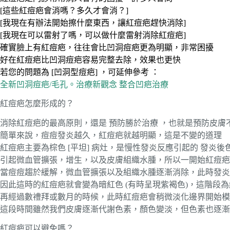
[這些紅痘疤會消嗎？多久才會消？]
[我現在有辦法開始擦什麼東西，讓紅痘疤趕快消除]
[我現在可以雷射了嗎，可以做什麼雷射消除紅痘疤]
確實臉上有紅痘疤，往往會比凹洞痘疤更為明顯，非常困擾
好在紅痘疤比凹洞痘疤容易完整去除，效果也更快
若您的問題為 [凹洞型痘疤] ，可延伸參考 ：
全新凹洞痘疤/毛孔。治療新觀念 整合凹疤治療
紅痘疤怎麼形成的？
消除紅痘疤的最高原則，還是 預防勝於治療 ，也就是預防皮膚
簡單來說，痘痘發炎越久，紅痘疤就越明顯，這是不變的道理
紅痘疤主要為棕色 [平坦] 病灶，是慢性發炎反應引起的 發炎後
引起微血管擴張，增生，以及皮膚組織水腫，所以一開始紅痘疤
當痘痘趨於緩解，微血管擴張以及組織水腫逐漸消除，此時發炎
因此這時的紅痘疤就會變為暗紅色 (有時呈現紫褐色)，這階段
再經過數禮拜或數月的時候，此時紅痘疤會稍微淡化邊界開始模
這段時間雖然我們皮膚逐漸代謝色素，顏色變淡，但色素也逐漸
紅痘疤可以避免嗎？