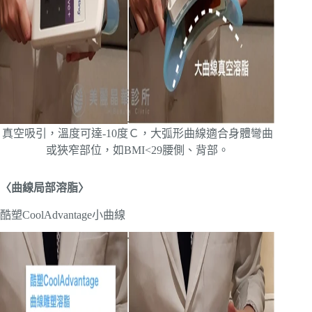
真空吸引，溫度可達-10度Ｃ，大弧形曲線適合身體彎曲
或狹窄部位，如BMI<29腰側、背部。
〈曲線局部溶脂〉
酷塑CoolAdvantage小曲線