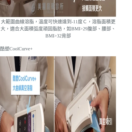
大範圍曲線溶脂，溫度可快速達到-11度Ｃ，溶脂面積更
大，適合大面積弧度頑固脂肪，如BMI>29腹部、腰部、
BMI>32背部
酷塑CoolCurve+