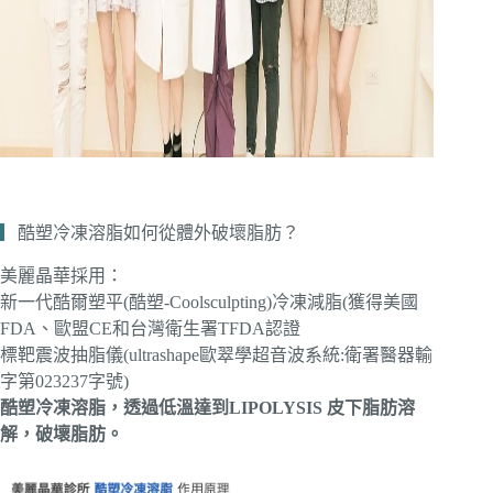
▎
酷塑冷凍溶脂如何從體外破壞脂肪？
美麗晶華採用：
新一代酷爾塑平(酷塑-Coolsculpting)冷凍減脂(獲得美國
FDA、歐盟CE和台灣衛生署TFDA認證
標靶震波抽脂儀(ultrashape歐翠學超音波系統:衛署醫器輸
字第023237字號)
酷塑冷凍溶脂，透過低溫達到LIPOLYSIS 皮下脂肪溶
解，破壞脂肪。