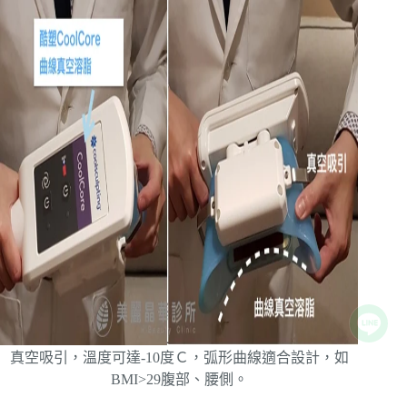
真空吸引，溫度可達-10度Ｃ，弧形曲線適合設計，如
BMI>29腹部、腰側。