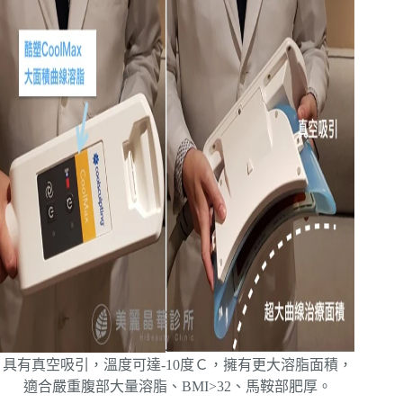
具有真空吸引，溫度可達-10度Ｃ，擁有更大溶脂面積，
適合嚴重腹部大量溶脂、BMI>32、馬鞍部肥厚。