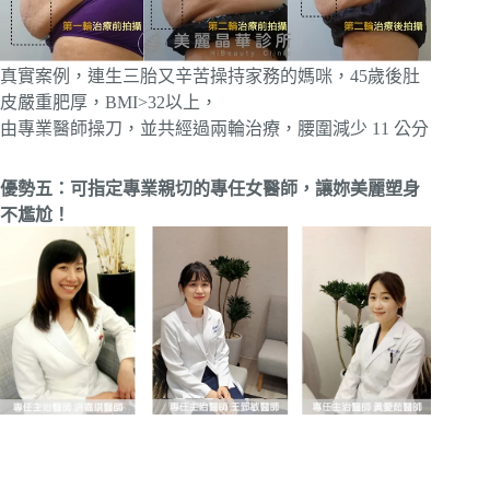
真實案例，連生三胎又辛苦操持家務的媽咪，45歲後肚
皮嚴重肥厚，BMI>32以上，
由專業醫師操刀，並共經過兩輪治療，腰圍減少 11 公分
優勢五：可指定專業親切的專任女醫師，讓妳美麗塑身
不尷尬！