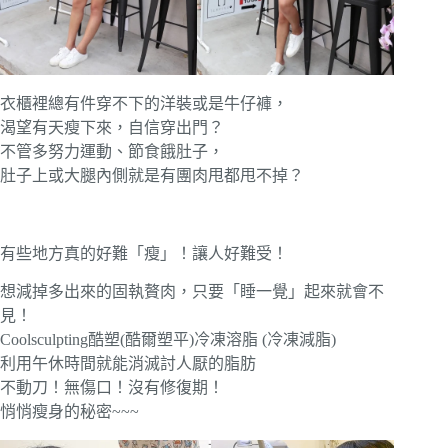
衣櫃裡總有件穿不下的洋裝或是牛仔褲，
渴望有天瘦下來，自信穿出門？
不管多努力運動、節食餓肚子，
肚子上或大腿內側就是有團肉甩都甩不掉？
有些地方真的好難「瘦」！讓人好難受！
想減掉多出來的固執贅肉，只要「睡一覺」起來就會不
見！
Coolsculpting酷塑(酷爾塑平)冷凍溶脂 (冷凍減脂)
利用午休時間就能消滅討人厭的脂肪
不動刀！無傷口！沒有修復期！
悄悄瘦身的秘密~~~