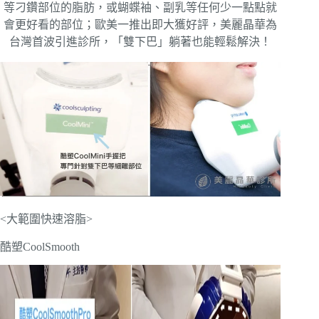
等刁鑽部位的脂肪，或蝴蝶袖、副乳等任何少一點點就
會更好看的部位；歐美一推出即大獲好評，美麗晶華為
台灣首波引進診所，「雙下巴」躺著也能輕鬆解決！
<大範圍快速溶脂>
酷塑CoolSmooth