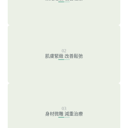
皮秒雷射-除刺青
飛梭雷射
肌膚緊緻 改善鬆弛
02
肌膚緊緻 改善鬆弛
無限電波
4D美腹術
身材微雕 減重治療
03
酷塑冷凍減脂
身材微雕 減重治療
猛健樂Mounjao減重針
Cm Slim增肌減脂