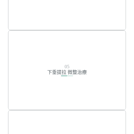
舒顏萃
喬雅露
艾麗斯
下垂提拉 微整治療
05
玻尿酸
下垂提拉 微整治療
美特拉拉提線
藍鑽魚骨線