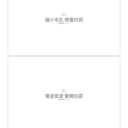
縮小毛孔 修復凹洞
水光槍
01
皮下剝離
縮小毛孔 修復凹洞
皮秒雷射
飛梭雷射
無限電波
電波音波 緊緻拉提
02
無限電波
電波音波 緊緻拉提
鳳凰電波
美國音波
渦旋音波