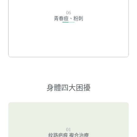
青春痘、粉刺
06
杏仁酸煥膚
青春痘、粉刺
高壓水涵氧微雕
r-Pga高效保濕導入
身體四大困擾
紋路疤痕 複合治療
01
無限電波-妊娠紋
紋路疤痕 複合治療