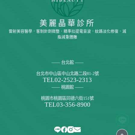
美麗晶華診所
雷射美容醫學．客制針劑微整．精準拉提電音波．紋路淡化修復．減
脂減重體雕
—— 台北館 ——
台北市中山區中山北路二段81-2號
TEL
02-2523-2313
—— 桃園館 ——
桃園市桃園區同德六街151號
TEL
03-356-8900