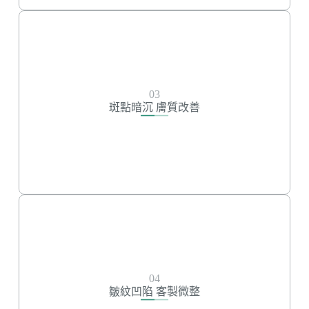
斑點暗沉 膚質改善
紅寶石雷射
敏感肌雷射
03
皮秒雷射
斑點暗沉 膚質改善
高光無痕彈韌玻尿酸
逆時針Profhilo
修復、亮白麗珠蘭
魔泌外泌體
皺紋凹陷 客製微整
皇家肉毒
04
瑞絲朗玻尿酸
皺紋凹陷 客製微整
逆時針Profhilo