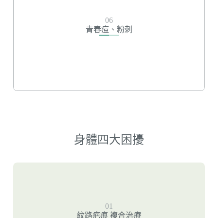
青春痘、粉刺
06
杏仁酸煥膚
青春痘、粉刺
高壓水涵氧微雕
r-Pga高效保濕導入
身體四大困擾
紋路疤痕 複合治療
01
無限電波-妊娠紋
紋路疤痕 複合治療