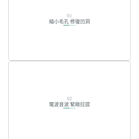
縮小毛孔 修復凹洞
水光槍
01
皮下剝離
縮小毛孔 修復凹洞
皮秒雷射
飛梭雷射
無限電波
電波音波 緊緻拉提
02
無限電波
電波音波 緊緻拉提
鳳凰電波
美國音波
渦旋音波