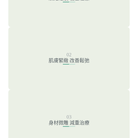
皮秒雷射-除刺青
飛梭雷射
肌膚緊緻 改善鬆弛
02
肌膚緊緻 改善鬆弛
無限電波
4D美腹術
身材微雕 減重治療
03
酷塑冷凍減脂
身材微雕 減重治療
猛健樂Mounjao減重針
Cm Slim增肌減脂