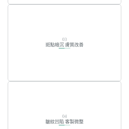
斑點暗沉 膚質改善
紅寶石雷射
敏感肌雷射
03
皮秒雷射
斑點暗沉 膚質改善
高光無痕彈韌玻尿酸
逆時針Profhilo
修復、亮白麗珠蘭
魔泌外泌體
皺紋凹陷 客製微整
皇家肉毒
04
瑞絲朗玻尿酸
皺紋凹陷 客製微整
逆時針Profhilo