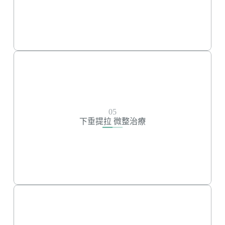
舒顏萃
喬雅露
艾麗斯
下垂提拉 微整治療
05
玻尿酸
下垂提拉 微整治療
美特拉拉提線
藍鑽魚骨線