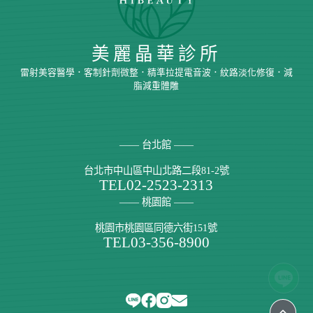
美麗晶華診所
雷射美容醫學．客制針劑微整．精準拉提電音波．紋路淡化修復．減
脂減重體雕
—— 台北館 ——
台北市中山區中山北路二段81-2號
TEL
02-2523-2313
—— 桃園館 ——
桃園市桃園區同德六街151號
TEL
03-356-8900